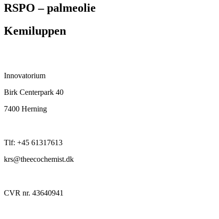
RSPO – palmeolie
Kemiluppen
Kontakt:
Innovatorium
Birk Centerpark 40
7400 Herning
Tlf: +45 61317613
krs@theecochemist.dk
CVR nr. 43640941